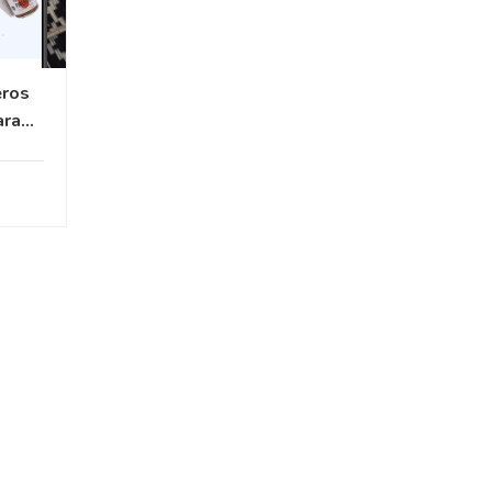
eros
ara