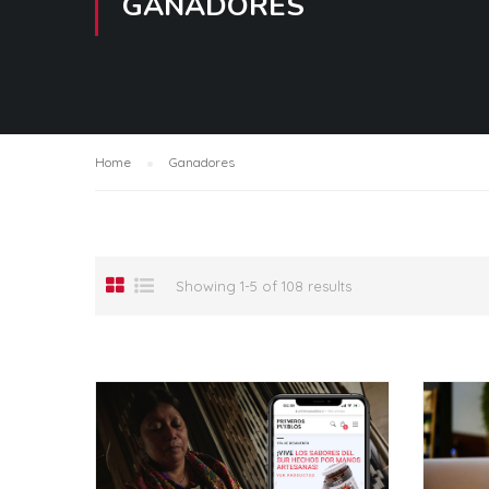
GANADORES
Home
Ganadores
Showing 1-5 of 108 results