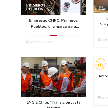
Empresas CMPC: Primeros
NiMá
Pueblos: una marca para
qu
muchas historias
6 f
6 febrero, 2024
Arco
5 f
ENGIE Chile: “Transición Justa