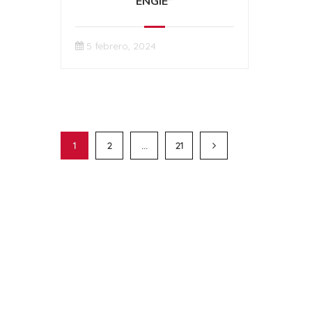
ENGIE”
5 febrero, 2024
1
2
…
21