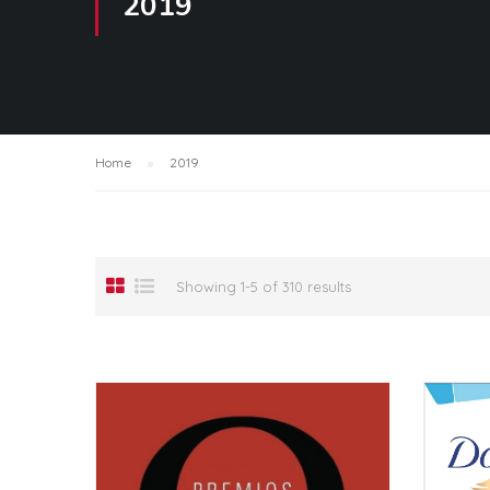
2019
Home
2019
Showing 1-5 of 310 results