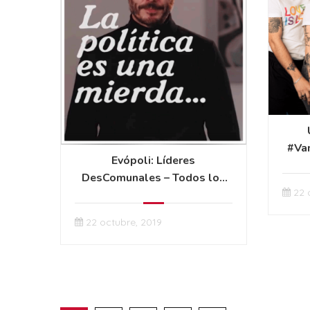
#Va
Evópoli: Líderes
DesComunales – Todos los
22 
días haces política
22 octubre, 2019