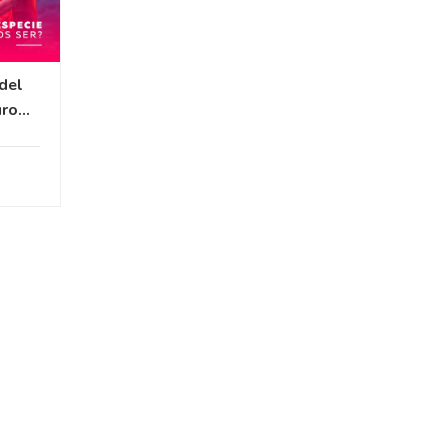
del
uro