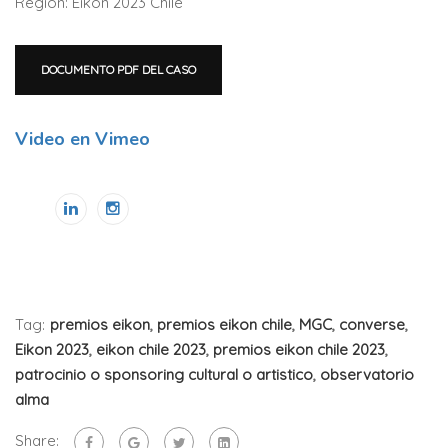
Región: Eikon 2023 Chile
DOCUMENTO PDF DEL CASO
Video en Vimeo
Tag:
premios eikon
,
premios eikon chile
,
MGC
,
converse
,
Eikon 2023
,
eikon chile 2023
,
premios eikon chile 2023
,
patrocinio o sponsoring cultural o artistico
,
observatorio
alma
Share: