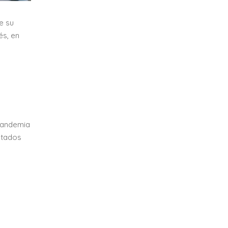
e su
és, en
pandemia
ltados