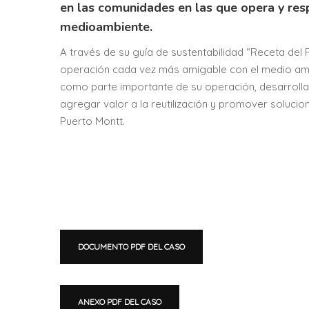
en las comunidades en las que opera y res
medioambiente.
A través de su guía de sustentabilidad “Receta del
operación cada vez más amigable con el medio ambi
como parte importante de su operación, desarrolla
agregar valor a la reutilización y promover solucio
Puerto Montt.
DOCUMENTO PDF DEL CASO
ANEXO PDF DEL CASO