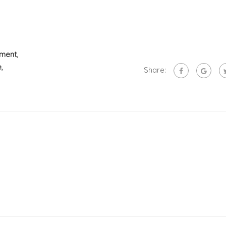
ment
,
e
,
Share: