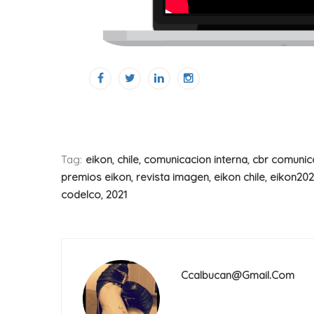
Tag:
eikon
,
chile
,
comunicacion interna
,
cbr comunic
premios eikon
,
revista imagen
,
eikon chile
,
eikon202
codelco
,
2021
Ccalbucan@gmail.com