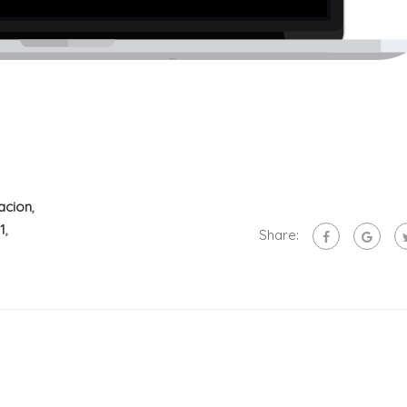
acion
,
1
,
Share: