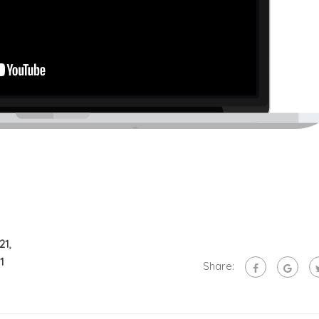
21
,
1
Share: