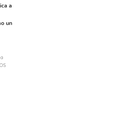
ica a
o
mo un
na
MOS