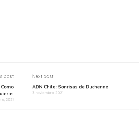
s post
Next post
a Como
ADN Chile: Sonrisas de Duchenne
3 noviembre, 2021
uieras
re, 2021