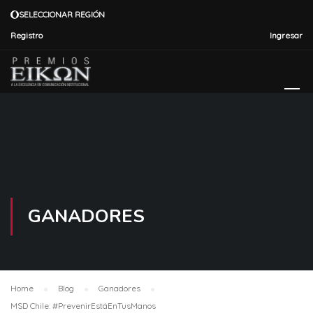
SELECCIONAR REGIÓN
Registro
Ingresar
GANADORES
Home
Blog
Ganadores
MSD Chile: #PrevenirEstáEnTusManos