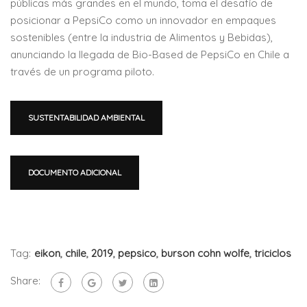
públicas más grandes en el mundo, toma el desafío de
posicionar a PepsiCo como un innovador en empaques
sostenibles (entre la industria de Alimentos y Bebidas),
anunciando la llegada de Bio-Based de PepsiCo en Chile a
través de un programa piloto.
SUSTENTABILIDAD AMBIENTAL
DOCUMENTO ADICIONAL
Tag:
eikon
,
chile
,
2019
,
pepsico
,
burson cohn wolfe
,
triciclos
Share: